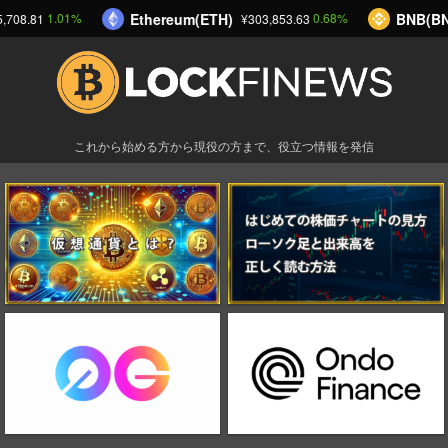
Ethereum(ETH)
BNB(BN
1.01%
0.68%
,708.81
¥303,853.63
これから始める方から現役の方まで、役立つ情報を発信