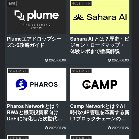
解説
テストネット
Plumeエアドロップシー
Sahara AI とは？歴史・ビ
ズン2攻略ガイド
ジョン・ロードマップ・
体験レポまで徹底解説
2025.06.09
2025.06.03
テストネット
テストネット
Pharos Networkとは？
Camp Networkとは？AI
RWAと機関投資家向け
時代のIP管理を革新する新
DeFiに特化した次世代レ
L1ブロックチェーンの全
イヤー1ブロックチェーン
貌・特徴・将来性を徹底
2025.05.28
2025.05.26
の全貌・特徴・将来性を
解説
徹底解説
テストネット
テストネット