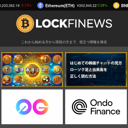
Ethereum(ETH)
BNB
-0.13%
0.28%
,233,362.19
¥302,945.22
これから始める方から現役の方まで、役立つ情報を発信