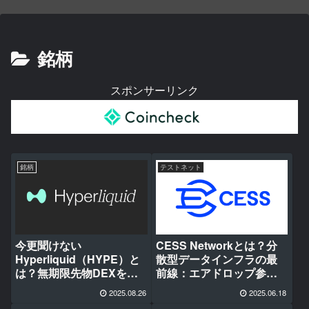
銘柄
スポンサーリンク
銘柄
テストネット
今更聞けない
CESS Networkとは？分
Hyperliquid（HYPE）と
散型データインフラの最
は？無期限先物DEXを革
前線：エアドロップ参加
新するレイヤー1ブロック
方法・ロードマップまで
2025.08.26
2025.06.18
チェーン
徹底解説